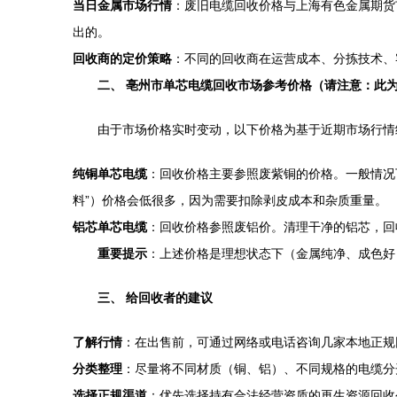
当日金属市场行情
：废旧电缆回收价格与上海有色金属期货
出的。
回收商的定价策略
：不同的回收商在运营成本、分拣技术、
二、 亳州市单芯电缆回收市场参考价格（请注意：此
由于市场价格实时变动，以下价格为基于近期市场行情
纯铜单芯电缆
：回收价格主要参照废紫铜的价格。一般情况
料”）价格会低很多，因为需要扣除剥皮成本和杂质重量。
铝芯单芯电缆
：回收价格参照废铝价。清理干净的铝芯，回
重要提示
：上述价格是理想状态下（金属纯净、成色好
三、 给回收者的建议
了解行情
：在出售前，可通过网络或电话咨询几家本地正规
分类整理
：尽量将不同材质（铜、铝）、不同规格的电缆分
选择正规渠道
：优先选择持有合法经营资质的再生资源回收