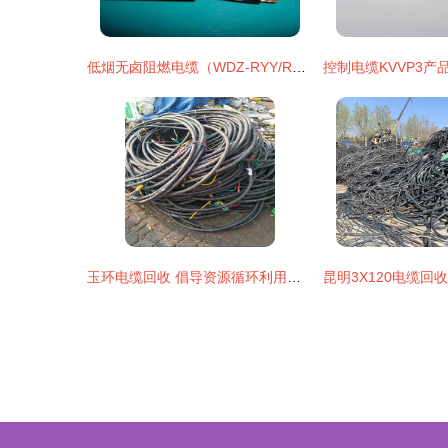
低烟无卤阻燃电缆（WDZ-RYY/RYYP） 厂家直销，厂家配套实景解析
玉环电缆回收 倡导资源循环利用，助力环保事业