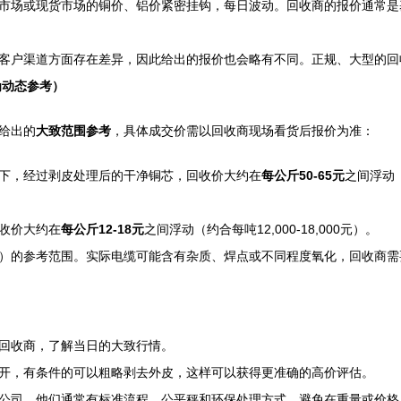
市场或现货市场的铜价、铝价紧密挂钩，每日波动。回收商的报价通常是
客户渠道方面存在差异，因此给出的报价也会略有不同。正规、大型的回
为动态参考）
给出的
大致范围参考
，具体成交价需以回收商现场看货后报价为准：
下，经过剥皮处理后的干净铜芯，回收价大约在
每公斤50-65元
之间浮动（
收价大约在
每公斤12-18元
之间浮动（约合每吨12,000-18,000元）。
）的参考范围。实际电缆可能含有杂质、焊点或不同程度氧化，回收商需
回收商，了解当日的大致行情。
开，有条件的可以粗略剥去外皮，这样可以获得更准确的高价评估。
公司。他们通常有标准流程、公平秤和环保处理方式，避免在重量或价格